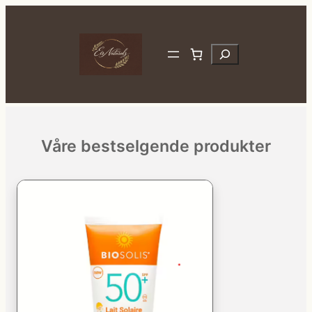
Skip
to
content
Search
Våre bestselgende produkter