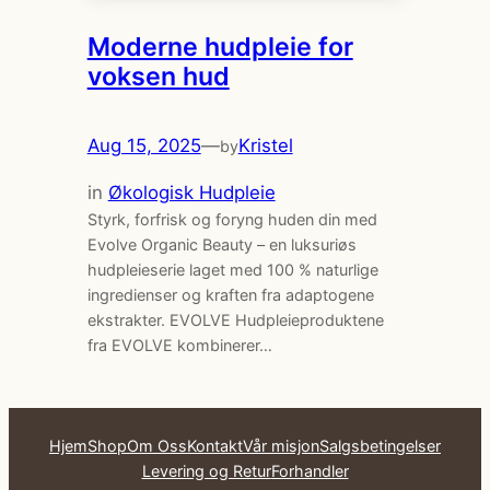
Moderne hudpleie for
voksen hud
Aug 15, 2025
—
Kristel
by
in
Økologisk Hudpleie
Styrk, forfrisk og foryng huden din med
Evolve Organic Beauty – en luksuriøs
hudpleieserie laget med 100 % naturlige
ingredienser og kraften fra adaptogene
ekstrakter. EVOLVE Hudpleieproduktene
fra EVOLVE kombinerer…
Hjem
Shop
Om Oss
Kontakt
Vår misjon
Salgsbetingelser
Levering og Retur
Forhandler