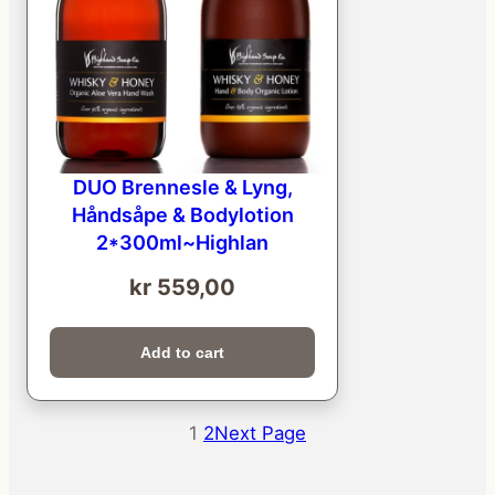
DUO Brennesle & Lyng,
Håndsåpe & Bodylotion
2*300ml~Highlan
kr
559,00
Add to cart
1
2
Next Page