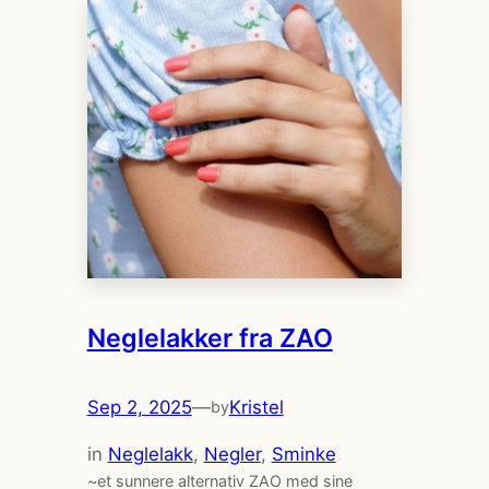
Neglelakker fra ZAO
Sep 2, 2025
—
Kristel
by
in
Neglelakk
, 
Negler
, 
Sminke
~et sunnere alternativ ZAO med sine